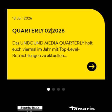
18. Juni 2026
QUARTERLY 02|2026
Das UNBOUND MEDIA QUARTERLY holt
euch viermal im Jahr mit Top-Level-
Betrachtungen zu aktuellen
Marktentwicklungen ab. Wir beleuchten
Mediennutzung, Werbespendings, Wirtschaft