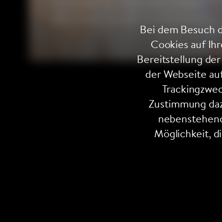
Bereit für den nächsten Schritt?
Wir freuen uns auf den Austausch.
Bei dem Besuch d
Cookies auf Ih
Bereitstellung de
der Webseite auf
Trackingzwec
Zustimmung daz
nebenstehend 
Möglichkeit, d