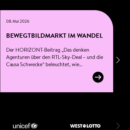
08. Mai 2026
3
BEWEGTBILDMARKT IM WANDEL
Der HORIZONT-Beitrag „Das denken
Agenturen über den RTL-Sky-Deal – und die
G
Causa Schwecke“ beleuchtet, wie
Vertreter:innen großer Mediaagenturen den
Zusammenschluss