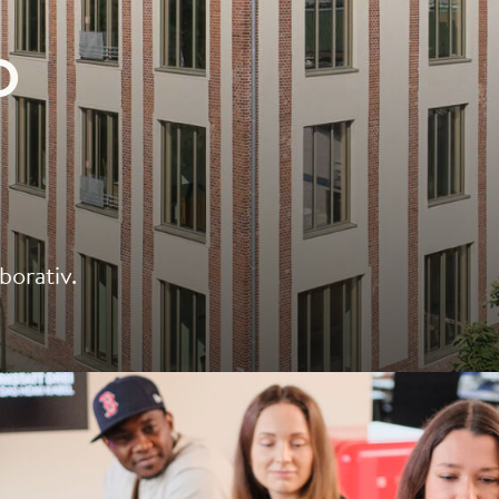
D
borativ.