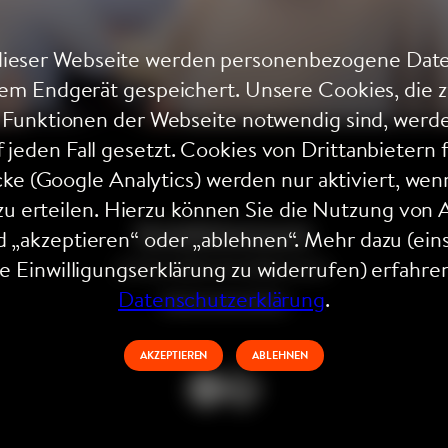
ieser Webseite werden personenbezogene Date
rem Endgerät gespeichert. Unsere Cookies, die z
r Funktionen der Webseite notwendig sind, werd
 jeden Fall gesetzt. Cookies von Drittanbietern 
ke (Google Analytics) werden nur aktiviert, wenn
u erteilen. Hierzu können Sie die Nutzung von 
Kontakt
Impressum
„akzeptieren“ oder „ablehnen“. Mehr dazu (eins
ie Einwilligungserklärung zu widerrufen) erfahren
© 2026 UNBOUND MEDIA GmbH
Datenschutzerklärung
.
Datenschutzrichtlinie
AKZEPTIEREN
ABLEHNEN
Instagram
LinkedIn