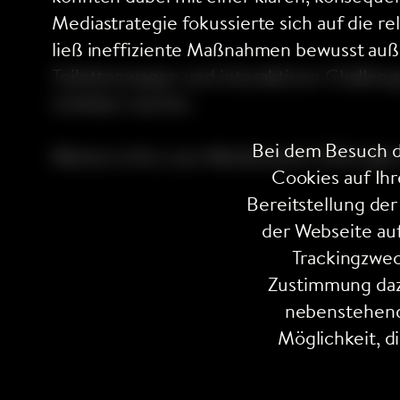
Mediastrategie fokussierte sich auf die 
ließ ineffiziente Maßnahmen bewusst auße
Toilettenwagen und interaktiven Challeng
erlebbar machte.
Bei dem Besuch d
Weitere Infos zum Wettbewerb 2026 gibt
Cookies auf Ih
Bereitstellung de
der Webseite auf
Trackingzwec
Zustimmung daz
nebenstehend 
Möglichkeit, d