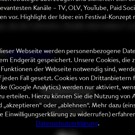
relevantesten Kanäle – TV, OLV, YouTube, Paid S
n vor. Highlight der Idee: ein Festival-Konzept
es, das die Leitmotive „Double what matters“ u
ieser Webseite werden personenbezogene Date
 es
hier bei wuv.de.
rem Endgerät gespeichert. Unsere Cookies, die z
r Funktionen der Webseite notwendig sind, werd
 jeden Fall gesetzt. Cookies von Drittanbietern 
ke (Google Analytics) werden nur aktiviert, wenn
Kontakt
Impressum
u erteilen. Hierzu können Sie die Nutzung von 
© 2026 UNBOUND MEDIA GmbH
„akzeptieren“ oder „ablehnen“. Mehr dazu (eins
Datenschutzrichtlinie
ie Einwilligungserklärung zu widerrufen) erfahren
Datenschutzerklärung
.