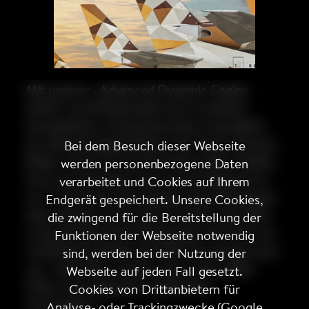
Mit unserer „Advanced Dynamic Engine
(ADE)“ und Etihad heben wir im äußerst
kompetitiven und dynamischen Flug-Markt
ab. Alle Kampagnendaten wie Preise, Routen,
Bei dem Besuch dieser Webseite
Bilder, Texte, 1st und 3rd Party Daten fließen
werden personenbezogene Daten
live in ein zentrales Tool und ermöglichen in
verarbeitet und Cookies auf Ihrem
nur 72 Stunden eine globale Sales Kampagne
Endgerät gespeichert. Unsere Cookies,
über Display und Social zu starten, die allein
die zwingend für die Bereitstellung der
in Deutschland 144 Zielgruppen mit mehr als
Funktionen der Webseite notwendig
4.000 Botschaften erreicht. Das bringt nicht
sind, werden bei der Nutzung der
nur +50% ROI, sondern auch einen Silber
Webseite auf jeden Fall gesetzt.
Effie in der Kategorie „Marketing-
Cookies von Drittanbietern für
Automation“.
Analyse- oder Trackingzwecke (Google