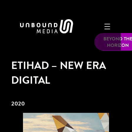
Zum
Inhalt
springen
BEYOND TH
HORIZON
ETIHAD – NEW ERA
DIGITAL
2020