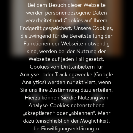
Bei dem Besuch dieser Webseite
werden personenbezogene Daten
verarbeitet und Cookies auf Ihrem
Endgerät gespeichert. Unsere Cookies,
die zwingend für die Bereitstellung der
Funktionen der Webseite notwendig
sind, werden bei der Nutzung der
Webseite auf jeden Fall gesetzt.
SABINE SCHMITZ
Cookies von Drittanbietern für
Analyse- oder Trackingzwecke (Google
Talent Management
Analytics) werden nur aktiviert, wenn
Sie uns Ihre Zustimmung dazu erteilen.
Hierzu können Sie die Nutzung von
Analyse-Cookies nebenstehend
„akzeptieren“ oder „ablehnen“. Mehr
dazu (einschließlich der Möglichkeit,
Kontakt
Impressum
die Einwilligungserklärung zu
© 2026 UNBOUND MEDIA GmbH